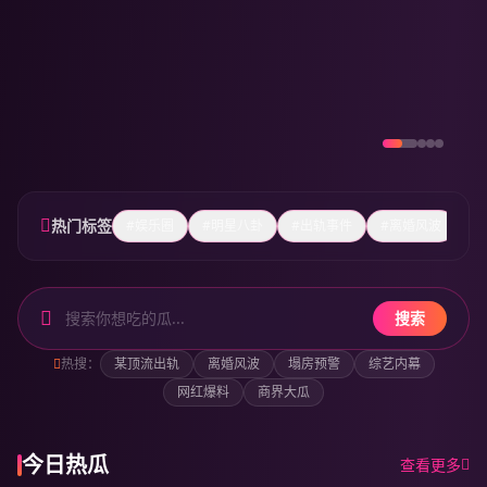
热门标签
#娱乐圈
#明星八卦
#出轨事件
#离婚风波
#
搜索
热搜：
某顶流出轨
离婚风波
塌房预警
综艺内幕
网红爆料
商界大瓜
今日吃瓜17
今日热瓜
查看更多