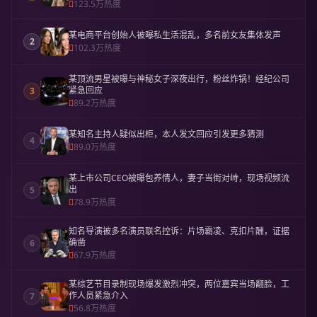
123.5万热度
某电商平台创始人被曝私生活混乱，多名前女友集体发声
2
102.3万热度
某顶流男星被曝与神秘女子深夜出行，粉丝炸锅！经纪公司
紧急回应
3
89.2万热度
某知名主持人疑似出柜，本人发文回应引发更多猜测
4
89.0万热度
某上市公司CEO被曝包养情人，妻子当街对峙，现场视频流
出
5
78.9万热度
知名导演被多名演员联名控诉：片场霸凌、克扣片酬，证据
确凿
6
67.9万热度
某综艺节目录制现场爆发激烈冲突，两位嘉宾当场翻脸，工
作人员紧急介入
7
56.8万热度