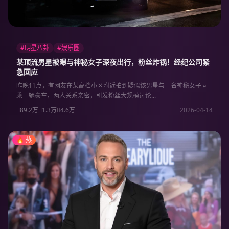
#明星八卦
#娱乐圈
某顶流男星被曝与神秘女子深夜出行，粉丝炸锅！经纪公司紧
急回应
昨晚11点，有网友在某高档小区附近拍到疑似该男星与一名神秘女子同
乘一辆豪车，两人关系亲密，引发粉丝大规模讨论...
89.2万
1.3万
4.6万
2026-04-14
🔥 热