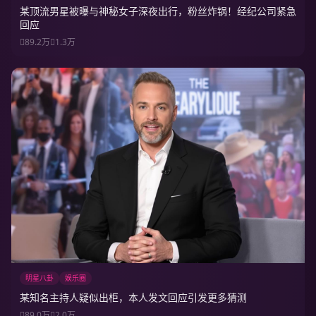
某顶流男星被曝与神秘女子深夜出行，粉丝炸锅！经纪公司紧急
回应
89.2万
1.3万
明星八卦
娱乐圈
某知名主持人疑似出柜，本人发文回应引发更多猜测
89.0万
2.0万