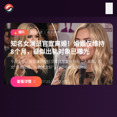
跳过导航
🔥 爆料
离婚风波
出轨事件
知名女演员官宣离婚！婚姻仅维持
8个月，疑似出轨对象已曝光
今日上午，该女演员在社交媒体发文宣布与丈夫离婚，配
文"感谢相遇，祝彼此安好"，随即引发全网热议...
查看详情
123.5万
2.9万