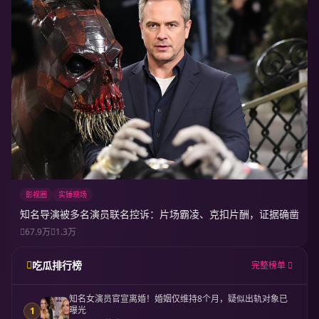
影视圈
实锤现场
知名导演被多名演员联名控诉：片场霸凌、克扣片酬，证据确凿
67.9万
1.3万
吃瓜排行榜
完整榜单
知名女演员官宣离婚！婚姻仅维持8个月，疑似出轨对象已
曝光
1