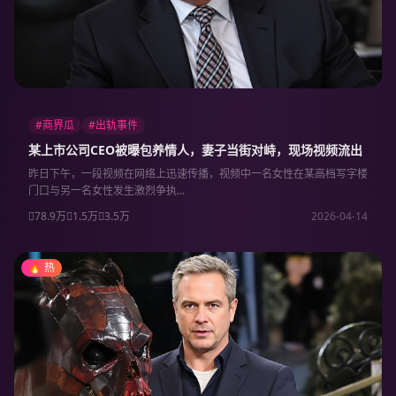
#商界瓜
#出轨事件
某上市公司CEO被曝包养情人，妻子当街对峙，现场视频流出
昨日下午，一段视频在网络上迅速传播，视频中一名女性在某高档写字楼
门口与另一名女性发生激烈争执...
78.9万
1.5万
3.5万
2026-04-14
🔥 热