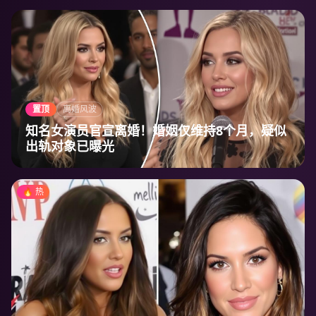
置顶
离婚风波
知名女演员官宣离婚！婚姻仅维持8个月，疑似
出轨对象已曝光
🔥 热