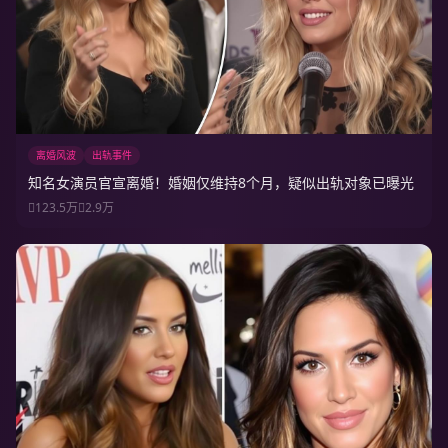
离婚风波
出轨事件
知名女演员官宣离婚！婚姻仅维持8个月，疑似出轨对象已曝光
123.5万
2.9万