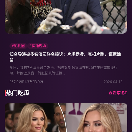
#影视圈
#实锤现场
知名导演被多名演员联名控诉：片场霸凌、克扣片酬，证据确
凿
今日，共有7名演员联合发声，指控某知名导演在片场存在严重霸凌行
为，并附上录音、转账记录等证据...
67.9万
1.3万
3.9万
2026-04-13
热门吃瓜
查看更多